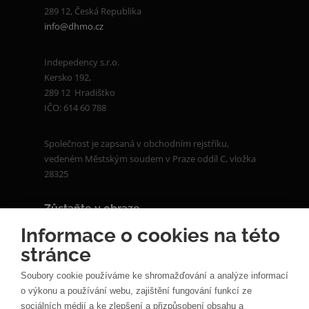
289 12, Česká Republika
info@dhmo.cz
Indepedency s.r.o.
Kersko 192,
289 12 Hradištko
IČO: 614 60 788
Společnost je zapsaná v obchodním rejstříku,
vedeném Městským soudem v Praze oddíl C, vložka
28325
Zůstaňte v obraze
Informace o cookies na této
stránce
Soubory cookie používáme ke shromažďování a analýze informací
o výkonu a používání webu, zajištění fungování funkcí ze
sociálních médií a ke zlepšení a přizpůsobení obsahu a